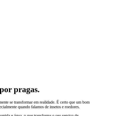
por pragas.
amente se transformar em realidade. É certo que um bom
ecialmente quando falamos de insetos e roedores.
comida e água, o que transforma o seu serviço de