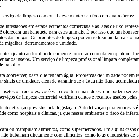
s.
m serviço de limpeza comercial deve manter seu foco em quatro áreas:
de infestações em estabelecimentos comerciais e as latas de lixo repres
ocê oferecerá um banquete para estes animais. É por isso que um bom serv
ntos das pragas. Os produtos de limpeza podem reduzir ainda mais o ris
e de migalhas, derramamentos e umidade.
igentes quanto ao local onde comem e procuram comida em qualquer lu
entar os insetos. Um serviço de limpeza profissional limpará completam
e trabalho.
ra sobreviver, basta que tenham água. Problemas de umidade podem r
 sinais de umidade, além de garantir que a água não fique acumulada
insetos ou roedores, você vai encontrar sinais deles, que podem ser excr
 serviços de limpeza comercial verificam cantos e recantos usados pelas
de dedetização previstos pela legislação. A dedetização para empresas 
aúde como hospitais e clínicas, já que nesses ambientes o risco de infes
ocam ou manipulam alimentos, como supermercados. Em alguns casos o s
 não trabalham diretamente com alimentos, como lojas e indústrias de 