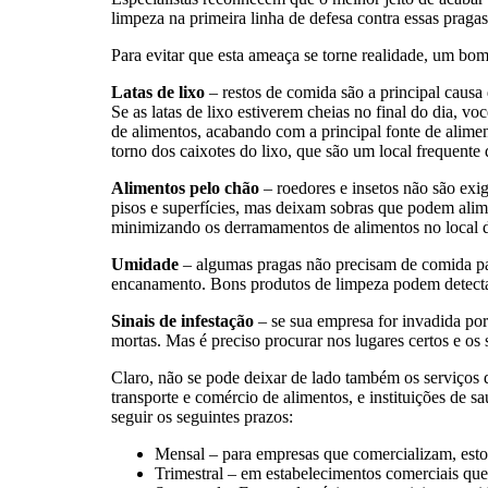
limpeza na primeira linha de defesa contra essas praga
Para evitar que esta ameaça se torne realidade, um bo
Latas de lixo
– restos de comida são a principal causa 
Se as latas de lixo estiverem cheias no final do dia, v
de alimentos, acabando com a principal fonte de alime
torno dos caixotes do lixo, que são um local frequent
Alimentos pelo chão
– roedores e insetos não são ex
pisos e superfícies, mas deixam sobras que podem alim
minimizando os derramamentos de alimentos no local d
Umidade
– algumas pragas não precisam de comida pa
encanamento. Bons produtos de limpeza podem detectar
Sinais de infestação
– se sua empresa for invadida por 
mortas. Mas é preciso procurar nos lugares certos e os
Claro, não se pode deixar de lado também os serviços 
transporte e comércio de alimentos, e instituições de s
seguir os seguintes prazos:
Mensal – para empresas que comercializam, est
Trimestral – em estabelecimentos comerciais que