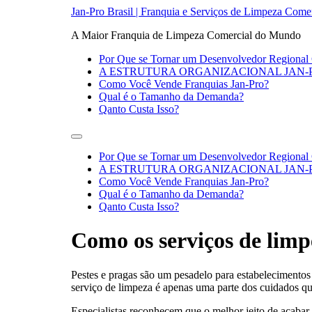
Jan-Pro Brasil | Franquia e Serviços de Limpeza Comer
A Maior Franquia de Limpeza Comercial do Mundo
Por Que se Tornar um Desenvolvedor Regional
A ESTRUTURA ORGANIZACIONAL JAN-
Como Você Vende Franquias Jan-Pro?​
Qual é o Tamanho da Demanda?
Qanto Custa Isso?​
Por Que se Tornar um Desenvolvedor Regional
A ESTRUTURA ORGANIZACIONAL JAN-
Como Você Vende Franquias Jan-Pro?​
Qual é o Tamanho da Demanda?
Qanto Custa Isso?​
Como os serviços de limp
Pestes e pragas são um pesadelo para estabelecimentos
serviço de limpeza é apenas uma parte dos cuidados qu
Especialistas reconhecem que o melhor jeito de acabar