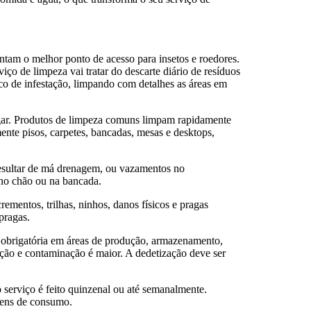
entam o melhor ponto de acesso para insetos e roedores.
iço de limpeza vai tratar do descarte diário de resíduos
co de infestação, limpando com detalhes as áreas em
gar. Produtos de limpeza comuns limpam rapidamente
ente pisos, carpetes, bancadas, mesas e desktops,
esultar de má drenagem, ou vazamentos no
 no chão ou na bancada.
ementos, trilhas, ninhos, danos físicos e pragas
 pragas.
é obrigatória em áreas de produção, armazenamento,
tação e contaminação é maior. A dedetização deve ser
erviço é feito quinzenal ou até semanalmente.
bens de consumo.