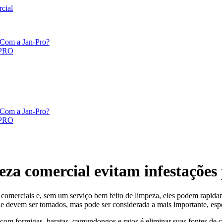
cial
 Com a Jan-Pro?
PRO
 Com a Jan-Pro?
PRO
eza comercial evitam infestações 
 comerciais e, sem um serviço bem feito de limpeza, eles podem rapid
e devem ser tomados, mas pode ser considerada a mais importante, esp
 com formigas, baratas, camundongos e ratos é eliminar suas fontes de 